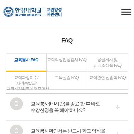
한양대학교
사범대
사이트
교원양성지원센터
열기
FAQ
교직적성인성검사 FAQ
응급처치 및
교육봉사 FAQ
심폐소생술 FAQ
교직과정이수/
교육실습 FAQ
교직관련 신입학 FAQ
자격증발급/
교원자격취득예정증명서
교육봉사(60시간)를 종료 한 후 바로
수강신청을 꼭 해야 하나요?
교육봉사확인서는 반드시 학교 양식을