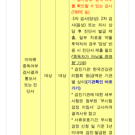
를 확인할 수 있는 검사
(TBPE 등)
-1차 검사(양성): 2차 검
사(음성) 또는 의사 상
담 후 진단서 발급 제
출, 일부 치료용 약물
투약자의 경우 '양성' 반
응 시 진단서 제출 필요
('중독자가 아님을 증명
마약류
함' 기재)
중독여부
*
검진기관
:
한국건강관
검사결과
대상
대상
리협회 등
(
금액은 기관
통보서
별 상이
)
(
기관확인 바로
또는 진
가기)
단서
*
검진기관에 대한 세부
사항은 첨부된
‘
무시험
검정 지침서
’
교사자격
결격사유 참고
*
서류유효기간
:
무시험
검정 신청 일 기준
1
년
이내에 검진
·
발급된 경