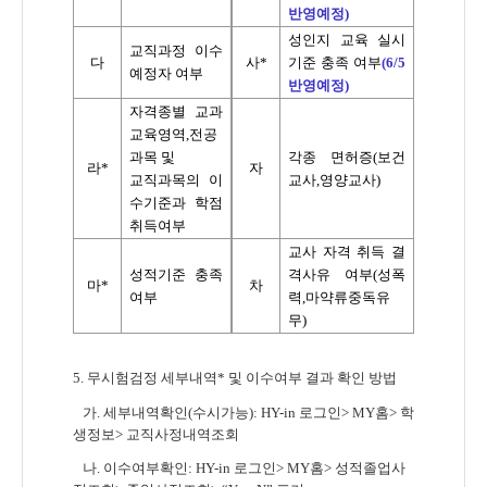
반영예정)
성인지 교육 실시
교직과정 이수
다
사
*
기준 충족 여부
(6/5
예정자 여부
반영예정)
자격종별 교과
교육영역
,
전공
과목 및
각종 면허증
(
보건
라
*
자
교직과목의 이
교사
,
영양교사
)
수기준과 학점
취득여부
교사 자격 취득 결
성적기준 충족
격사유 여부
(
성폭
마
*
차
여부
력
,
마약류중독유
무
)
5.
무시험검정 세부내역
*
및 이수여부 결과 확인 방법
가
.
세부내역확인
(
수시가능
): HY-in
로그인
> MY
홈
>
학
생정보
>
교직사정내역조회
나
.
이수여부확인
: HY-in
로그인
> MY
홈
>
성적졸업사