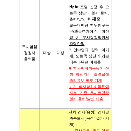
Hy-in
포털 신청 후 오
른쪽 상단의 원서 클릭
,
제출
출력
/
날인 후
교육대학원 학위청구논
문
/
과목추가이수 미신
청 시 무시험검정원서
출력안됨
무시험검
*
연수명과 경력 미기
정원서
대상
대상
재
,
오른쪽 상단의
기본
출력물
이수과목은 미제출
# 학사학위취득유예 신
청 예정자는 출력물에
졸업유보 별도 기재
# 기 학사학위취득유예
자는 기존 무시험검정
원서 출력/날인 제출
-1차 검사(음성): 검사결
과통보서
('음성' 결과 기
재)
:
검사종류
:
중독 여부