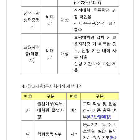
(02-2220-1097)
전적대학 취득학점 인
전적대학
비대
정 확인용
성적증명
대상
상
-
이수구분
/
성적 표기
서
필수
교육대학원 입학 전 교
원자격증 기 취득한 경
교원자격
비대
우
,
신청 기간 내에 사
증
(
해당
대상
상
본 제출
자
)
신청 기간 내에 사본 제
출
4. (
참고사항
)
무시험검정 세부내역
번호
구분
번호
구분
졸업여부
(
학부
,
교직 적성 및 인성
가
대학원 졸업사
바
*
검사 기준 충족 여
정
)
부
(6/5반영예정)
응급처치 및 심폐
소생술 실습 실시
나
학위등록여부
사
*
기준 충족 여부
(6/5