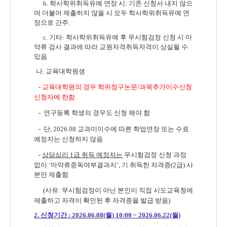
b. 학사학위취득유예 연장 시: 기존 신청서 내지 않으
며 더불어 제출하지 않을 시 모두 학사학위취득유예 연
장으로 간주.
c. 기타: 학사학위취득유예 후 무시험검정 신청 시 마
약류 검사 결과에 따라 교원자격취득자격이 상실될 수
있음.
나
.
교육대학원생
-
교육대학원의 경우 학위청구논문
/
과목추가이수신청
신청자에 한함
-
연구등록 학생의 경우도 신청 해야 함
- 단, 2026.08 교과미이수에 따른 학업연장 또는
수료
예정자는 신청하지 않음
-
상담심리
1
급 취득 예정자는
무시험검정 신청 과정
없이
‘
마약류중독여부결과지
’,
기 취득한 자격증
(2
급
)
사
본만 제출함
(사유: 무시험검정이 아닌 본인이 직접 시도교육청에
제출하고 자격이 확인된 후 자격증을 발급 받음)
2.
신청기간
: 2026.06.08(월) 10:00 ~ 2026.06.22(월)