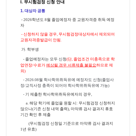
I. 무시험검정 신청 안내
1
.
대상자 공통
- 2026
학년도
8
월 졸업예정자 중 교원자격증 취득 예정
자
- 신청하지 않을 경우, 무시험검정대상자에서 제외되어
교원자격증발급이 안됨.
가.
학부생
- 졸업예정자는 모두 신청
(단, 졸업조건 미충족으로 학
업연장/수료가
예상될 경우 서류제출 불필요
하므로 제
외)
-
2026.08
월 학사학위취득유예 예정자도 신청(졸업사
정/교직사정 충족이 되어야 학사학위취득유예 가능)
-
기 제출한 학사학위취득유예자의 경우,
a. 해당 학기에 졸업을 원할 시: 무시험검정 신청하지
않으나(기존 신청 내역 출력), 마약류 검사 결과지 휴효
기간 확인 후 제출
(무시험검정 신청일 기준으로 마약류 검사 결과지
1년 유효)