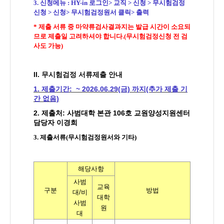
3.
신청메뉴
: HY-in
로그인
>
교직
>
신청
>
무시험검정
신청
>
신청> 무시험검정원서 클릭> 출력
* 제출 서류 중 마약류검사결과지는 발급 시간이 소요되
므로 제출일 고려하셔야 합니다.(무시험검정신청 전 검
사도 가능)
I
I. 무시험검정 서류제출 안내
1. 제출기간:
~ 2026.06.29(금) 까지(추가 제출 기
간 없음)
2. 제출처: 사범대학 본관 106호 교원양성지원센터
담당자 이경희
3. 제출서류(무시험검정원서와 기타)
해당사항
사범
교육
구분
방법
대
/
비
대학
사범
원
대