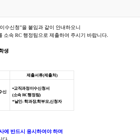
 이수신청”을 붙임과 같이 안내하오니
 소속 RC 행정팀으로 제출하여 주시기 바랍니다.
재학생
제출서류
(
제출처
)
⦁
교직과정이수신청서
수신
(
소속
RC
행정팀
)
*
날인
:
학과장
,
학부모
,
신청자
검사에 반드시 응시하여야 하며
니다.