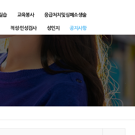
실습
교육봉사
응급처치및심폐소생술
적성·인성검사
성인지
공지사항