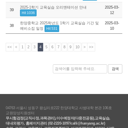
2025-1학기 교육실습 오리엔테이션 안내
2025-03-
39
12
Hit 1036
한양중학교 2025학년도 1학기 교육실습 기간 및
2025-03-
38
예비소집 일정
10
Hit 531
<<
<
1
2
3
4
5
6
7
8
9
10
>
>>
검색
04763 서울시 성동구 왕십리로222 한양대학교 사범대학 본관 106호
교원양성지원센터
무시험검정(교직사정,과목관리),이수예정자(다중전공등),교육실습,
대내외평가, 홈페이지관리 (02-2220-1097/calli@hanyang.ac.kr)